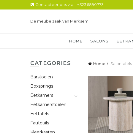
Contacteer ons via:
+3236890773
De meubelzaak van Merksem
HOME
SALONS
EETKA
CATEGORIES
Home
Salontafels
Barstoelen
Boxsprings
Eetkamers
Eetkamerstoelen
Eettafels
Fauteuils
Kleerkasten