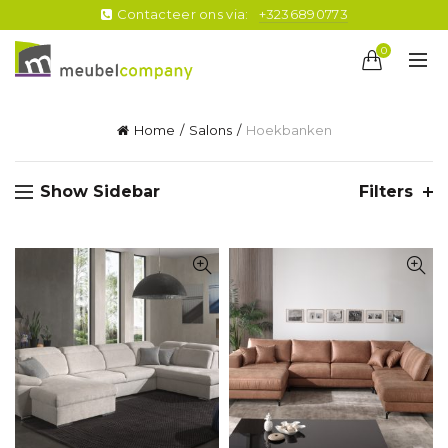
Contacteer ons via:
+3236890773
0
Home
Salons
Hoekbanken
Show Sidebar
Filters