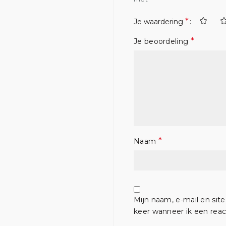
*
Je waardering
*
Je beoordeling
*
Naam
Mijn naam, e-mail en sit
keer wanneer ik een react