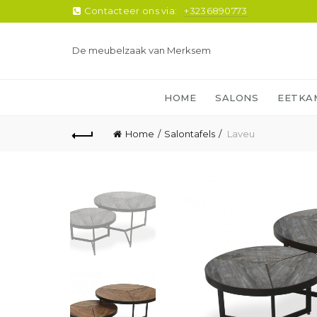
Contacteer ons via:
+3236890773
De meubelzaak van Merksem
HOME
SALONS
EETKA
Home
Salontafels
Laveu