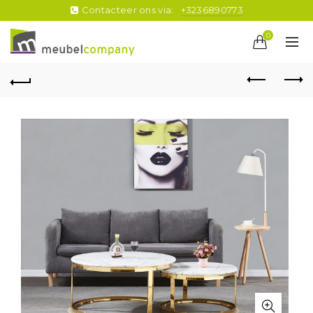
Contacteer ons via:
+3236890773
0