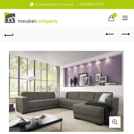
Contacteer ons via:
+3236890773
0