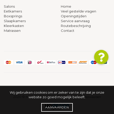
Salons
Home
Eetkamers
Veel gestelde vragen
Boxsprings
Openingstijden
Slaapkamers
Service aanvraag
Kleerkasten
Routebeschrijving
Matrassen
Contact
Wij gebruiken cookies om er zeker van te zijn dat je onze
2020 © Meubel Company
website zo goed mogelijk beleeft.
Privacy
Algemene Voorwaarden
AANVAARDEN