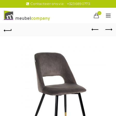
Contacteer ons via:
+3236890773
0