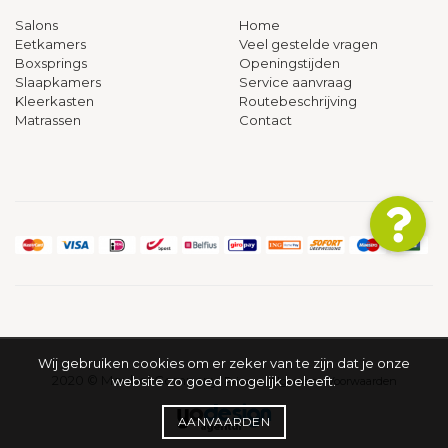
Salons
Home
Eetkamers
Veel gestelde vragen
Boxsprings
Openingstijden
Slaapkamers
Service aanvraag
Kleerkasten
Routebeschrijving
Matrassen
Contact
Wij gebruiken cookies om er zeker van te zijn dat je onze
2020 © Meubel Company
website zo goed mogelijk beleeft.
Privacy
Algemene Voorwaarden
AANVAARDEN