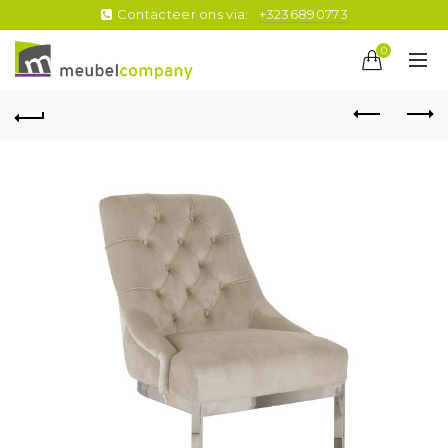
Contacteer ons via:
+3236890773
0