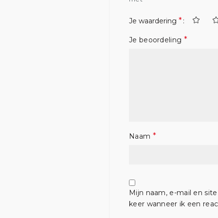
*
Je waardering
*
Je beoordeling
*
Naam
Mijn naam, e-mail en sit
keer wanneer ik een react