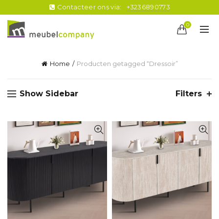
Contacteer ons via:
+3236890773
0
Home
Producten getagged “Dressoir”
Show Sidebar
Filters