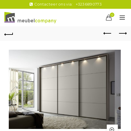
Contacteer ons via:
+3236890773
0