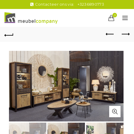
Contacteer ons via:
+3236890773
0