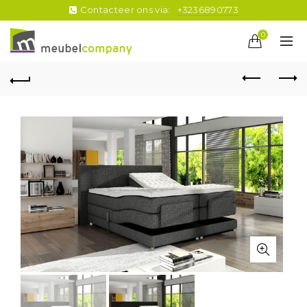
Contacteer ons via:
+3236890773
0